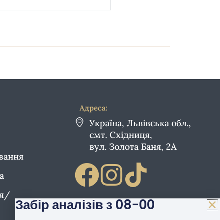
Адреса:
Україна, Львівська обл.,
смт. Східниця,
вул. Золота Баня, 2А
ування
а
ія/
Забір аналізів з 08-00