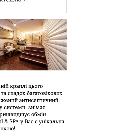
жній краплі цього
та спадок багатовікових
ражений антисептичний,
у системи, знімає
 пришвидшує обмін
l & SPA у Вас є унікальна
инкою!