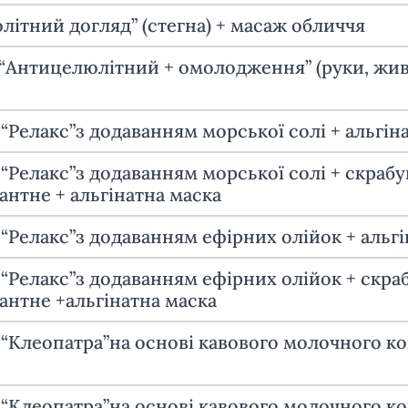
ітний догляд” (стегна) + масаж обличчя
“Антицелюлітний + омолодження” (руки, живіт
“Релакс”з додаванням морської солі + альгін
“Релакс”з додаванням морської солі + скраб
нтне + альгінатна маска
“Релакс”з додаванням ефірних олійок + альгі
“Релакс”з додаванням ефірних олійок + скра
антне +альгінатна маска
“Клеопатра”на основі кавового молочного ко
 “Клеопатра”на основі кавового молочного к