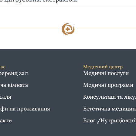
нас
Медичний центр
еренц зал
Медичні послуги
ча кімната
Медичні програми
ілля
Консультаці та лік
фи на проживання
Естетична медицин
акти
Блог /Нутриціолог