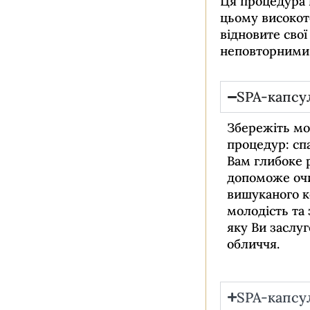
Ця процедура 
цьому високот
Детальніше →
відновите сво
неповторними 
SPA-капсул
Збережіть мо
процедур: сп
ДОГЛЯД ЗА
Вам глибоке 
допоможе очи
ТІЛОМ
вишуканого к
молодість та
Детальніше →
яку Ви заслу
обличчя.
SPA-капсу