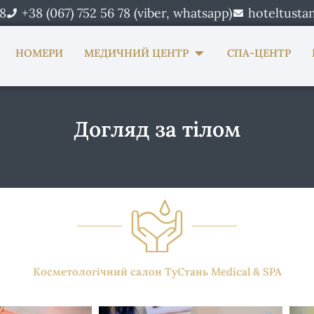
78
+38 (067) 752 56 78 (viber, whatsapp)
hoteltusta
n Про нас
Open Медичний центр
НОМЕРИ
МЕДИЧНИЙ ЦЕНТР
СПА-ЦЕНТР
Догляд за тілом
Косметологічний салон ТуСтань Medical & SPA