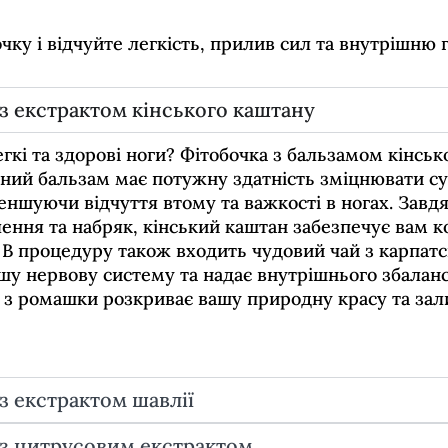
чку і відчуйте легкість, прилив сил та внутрішню 
з екстрактом кінського каштану
гкі та здорові ноги? Фітобочка з бальзамом кінськ
ний бальзам має потужну здатність зміцнювати с
еншуючи відчуття втому та важкості в ногах. Завдя
ення та набряк, кінський каштан забезпечує вам к
! В процедуру також входить чудовий чай з карпатс
шу нервову систему та надає внутрішнього збалан
 з ромашки розкриває вашу природну красу та зал
з екстрактом шавлії
 з цитрусовим екстрактом