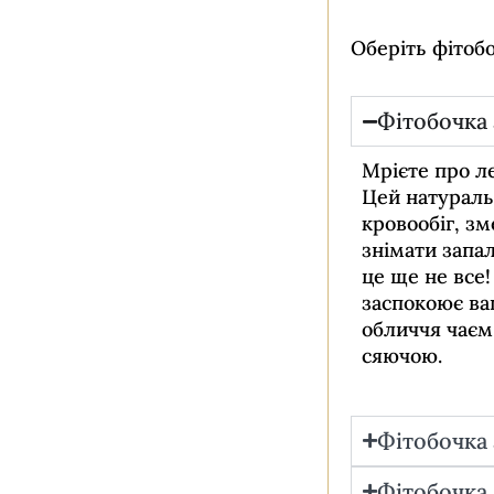
Оберіть фітобо
Фітобочка 
Мрієте про ле
Цей натураль
кровообіг, зм
знімати запал
це ще не все
заспокоює ва
обличчя чаєм
сяючою.
Фітобочка 
Фітобочка