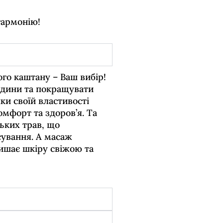
гармонію!
ого каштану – Ваш вибір!
удини та покращувати
ки своїй властивості
омфорт та здоров’я. Та
ьких трав, що
сування. А масаж
ишає шкіру свіжою та