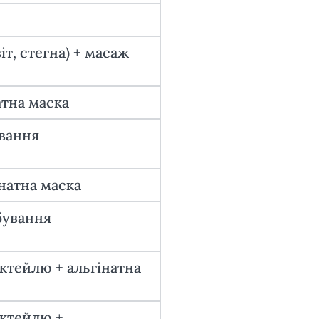
, стегна) + масаж
атна маска
ування
натна маска
бування
ктейлю + альгінатна
октейлю +