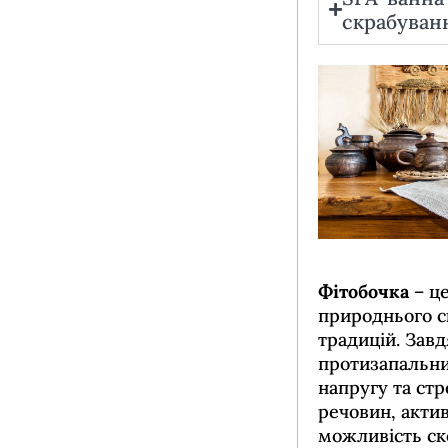
скрабуван
Фітобочка
– це
природнього ск
традицій. Зав
протизапальни
напругу та ст
речовин, актив
можливість ск