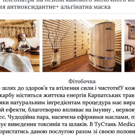
ня антиоксидантне+ альгінатна маска
Фітобочка
 шлях до здоров’я та втілення сили і чистоти!У ко
арбу міститься життєва енергія Карпатських трав 
дяки натуральним інгредієнтам процедура має ви
й ефекти, благотворно впливає на імунну , нервов
рес. Чудодійна пара, насичена ефірними маслами,
ує виведення токсинів та шлаків. В ТуСтань Medica
ористатись даною послугою разом зі своєю полов