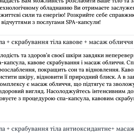
надасть Вам можливість розслабити Ваше тіло та з
ехнологічному обладнанню Ви отримаєте заслужен
ї життєві сили та енергію! Розкрийте себе справж
відчуттями з послугами SPA-капсули!
а + скрабування тіла кавове + масаж обличчя
лодість та здоров’я своєї шкіри завдяки неперевер
а-капсула, кавове скрабування і масаж обличчя. С
розслаблення, покращить сон та відновлення. Кав
стити шкіру, відновити її природний блиск. А в з
омплексу є масаж обличчя, що підтягує та зволожу
 здоровий вигляд. Насолоджуйтесь інтенсивним д
говуєте з процедурою спа-капсула, кавовим скраб
ла + скрабування тіла антиоксидантне+ маса