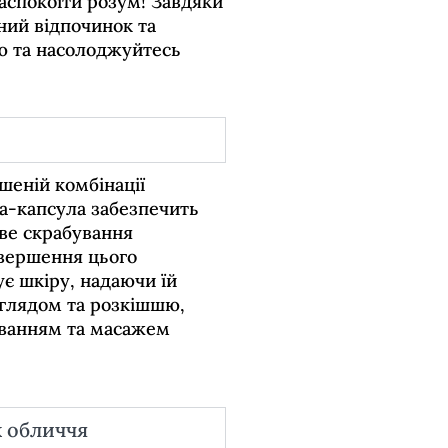
аспокоїти розум! Завдяки
ий відпочинок та
ню та насолоджуйтесь
шеній комбінації
па-капсула забезпечить
ове скрабування
авершення цього
є шкіру, надаючи їй
оглядом та розкішшю,
уванням та масажем
ж обличчя