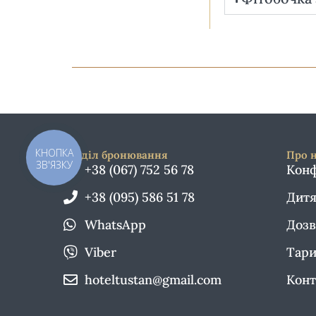
КНОПКА
Відділ бронювання
Про 
ЗВ'ЯЗКУ
+38 (067) 752 56 78
Конф
+38 (095) 586 51 78
Дитя
WhatsApp
Дозв
Viber
Тари
hoteltustan@gmail.com
Конт