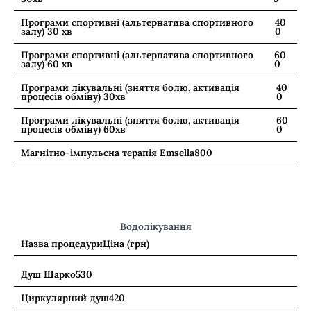
Програми спортивні (альтернатива спортивного
40
залу) 30 хв
0
Програми спортивні (альтернатива спортивного
60
залу) 60 хв
0
Програми лікувальні (зняття болю, активація
40
процесів обміну) 30хв
0
Програми лікувальні (зняття болю, активація
60
процесів обміну) 60хв
0
Магнітно-імпульсна терапія Emsella
800
Водолікування
Назва процедури
Ціна (грн)
Душ Шарко
530
Циркулярний душ
420