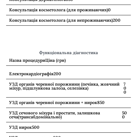
Консультація косметолога (для проживаючих)
0
Консультація косметолога (для непроживаючих)
200
Функціональна діагностика
Назва процедури
Ціна (грн)
Електрокардіографія
200
УЗД органів черевної порожнини (печінка, жовчний
7
міхур, підшлункова залоза, селезінка)
0
0
УЗД органів черевної порожнини + нирок
850
УЗД сечового міхура і простати, залишкова
50
сеча(трансабдомінально)
0
УЗД нирок
500