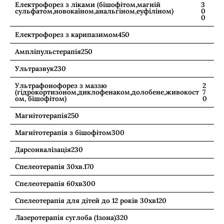
Електрофорез з ліками (бішофітом,магній
3
сульфатом,новокаїном,анальгіном,еуфіліном)
0
0
Електрофорез з карипазимом
450
Ампліпульстерапія
250
Ультразвук
230
Ультрафонофорез з маззю
2
(гідрокортизоном,диклофенаком,долобене,живокост
7
ом, бішофітом)
0
Магнітотерапія
250
Магнітотерапія з бішофітом
300
Дарсонвалізація
230
Спелеотерапія 30хв.
170
Спелеотерапія 60хв
300
Спелеотерапія для дітей до 12 років 30хв
120
Лазеротерапія суглоба (1зона)
320