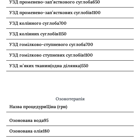
УЗД променево-зап’ясткового суглоба
650
УЗД променево-зап’ясткових суглобів
1100
УЗД колінного суглоба
700
УЗД колінних суглобів
1150
УЗД гомілково-ступневого суглоба
700
УЗД гомілково ступневих суглобів
1100
УЗД м’яких тканин(одна ділянка)
550
Озонотерапія
Назва процедури
Ціна (грн)
Озонована вода
95
Озонована олія
180