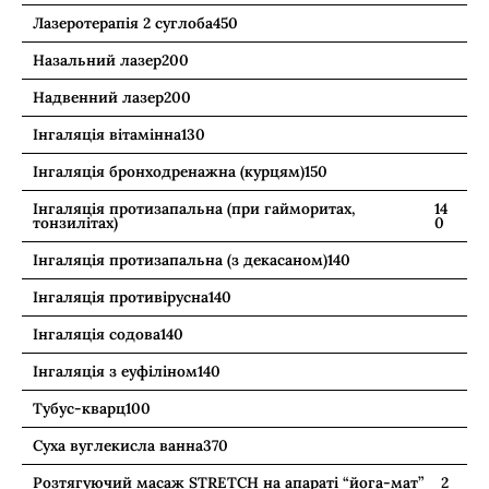
Лазеротерапія 2 суглоба
450
Назальний лазер
200
Надвенний лазер
200
Інгаляція вітамінна
130
Інгаляція бронходренажна (курцям)
150
Інгаляція протизапальна (при гайморитах,
14
тонзилітах)
0
Інгаляція протизапальна (з декасаном)
140
Інгаляція противірусна
140
Інгаляція содова
140
Інгаляція з еуфіліном
140
Тубус-кварц
100
Суха вуглекисла ванна
370
Розтягуючий масаж STRETCH на апараті “йога-мат”
2