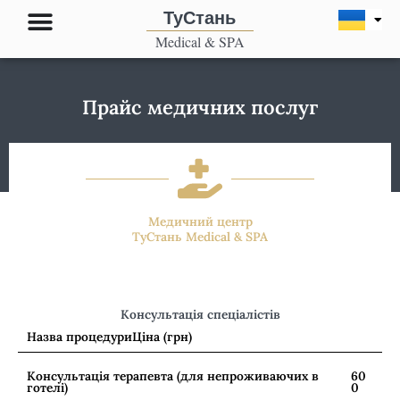
Перейти
ТуСтань
до
Medical & SPA
вмісту
Прайс медичних послуг
Медичний центр
ТуСтань Medical & SPA
Консультація спеціалістів
Назва процедури
Ціна (грн)
Консультація терапевта (для непроживаючих в
60
готелі)
0