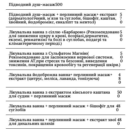
Підводний душ-масаж
500
Підводний душ-масаж + перлинний масаж+ екстракт
5
(дерматологічний, м’язи та суглоби, бішофіт, каштан,
7
хвойний, йодобромікс, евкаліпт та ментол)
0
Лікувальна ванна з сіллю «Барбарою» (Рекомендовано
5
для зниження цукру в крові, псоріазі,дерматитах,
0
екземі, ревматизмі та болі в суглобах, подагрі та
0
клімактеричному періоді.)
Лікувальна ванна з Сульфатом Магнію(
5
Рекомендовано для заспокоєння нервової системи,
0
зниження АТ,при стресах та безсонні, виведення
0
токсинів, покращення кровообігу та регенерації шкіри.)
Лікувальна йодобромна ванна+ перлинний масаж+
4
екстракт (цитрус, меліса, лаванда, тонізуюча)
8
0
Лікувальна ванна з екстрактом кінського каштана
50
для судин + перлинний масаж
0
Лікувальна ванна + перлинний масаж + бішофіт для
48
суглобів
0
Лікувальна ванна + перлинний масаж + екстракт хвої
48
для дихальних шляхів
0