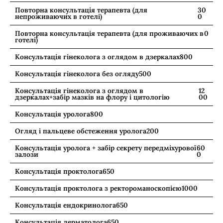
Повторна консультація терапевта (для
30
непроживаючих в готелі)
0
Повторна консультація терапевта (для проживаючих в
0
готелі)
Консультація гінеколога з оглядом в дзеркалах
800
Консультація гінеколога без огляду
500
Консультація гінеколога з оглядом в
12
дзеркалах+забір мазків на флору і цитологію
00
Консультація уролога
800
Огляд і пальцеве обстеження уролога
200
Консультація уролога + забір секрету передміхурової
60
залози
0
Консультація проктолога
650
Консультація проктолога з ректороманоскопією
1000
Консультація ендокринолога
650
Консультація дерматолога
650