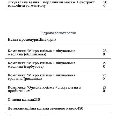
Лікувальна ванна + перлинний масаж + екстракт
50
евкаліпта та ментолу
0
Гідроколонотерапія
Назва процедури
Ціна (грн)
Комплекс “Мікро клізма + лікувальна
23
масляна”(обліпихова)
0
Комплекс “Мікро клізма + лікувальна
27
масляна”(гарбузова)
0
Комплекс “Мікро клізма + лікувальна
23
трав’яна”(ромашка)
0
Комплекс “Очисна клізма + лікувальна з
27
пробіотиком”
0
Очисна клізма
230
Детоксикаційна клізма зеленою кавою
450