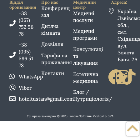
Відділ
Про нас
Медичний
Адреса:
бронювання
центр
Конференц
Україна,
+38
Медичні
зал
Львівськ
(067)
послуги
обл.,
Дитяча
752 56
Медичні
смт.
кімната
78
програми
Східниця
Дозвілля
+38
вул.
Консультаці
(095)
Золота
Тарифи на
та
586 51
Баня, 2А
проживання
лікування
78
Контакти
Естетична
WhatsApp
медицина
Viber
Блог /
hoteltustan@gmail.com
Нутриціологія/
Усі права захищено © 2026 Готель ТуСтань Medical & SPA