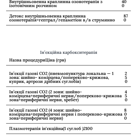
Внутрішньовенна краплинна озонотерапія з
40
ізотонічним розчином
0
Детокс внутрішньовенна краплинна
87
озонотерапія+гептрал/гепаметіон в/в струминно
0
Ін’єкційна карбокситерапія
Назва процедури
Ціна (грн)
Ін’єкції газові CO2 (пневмопунктура локальна — 1
2
зона: шийно- комірцева/попереково-крижова,
5
куприк, артрози дрібних суглобів)
0
Ін’єкції газові CO2 (2 зони: шийно-
4
комірцева+периферичні нерви/попереково-крижова
5
зона+периферичні нерви, хребет)
0
Ін’єкції газові CO2 (4 зони: шийно-
8
комірцева+периферичні нерви і попереково-крижова
0
зона+периферичні нерви)
0
Плазмотерапія ін'єкційна(1 суглоб )
2100