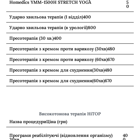
Homedics YMM-1500H STRETCH YOGA
5
0
Ударно хвильова терапія (1 відділ)
400
Ударно хвильова терапія (в урології)
800
Пресотерапія (30 хв.)
400
Пресотерапія з кремом проти варикозу (30хв)
480
Пресотерапія з кремом проти варикозу (60хв)
670
Пресотерапія з кремом для схуднення(30хв)
480
Пресотерапія з кремом для схуднення(60хв)
670
Високотонова терапія HiTOP
Назва процедури
Ціна (грн)
Програми реабілітуючі (відновлення організму)
40
30хв
0