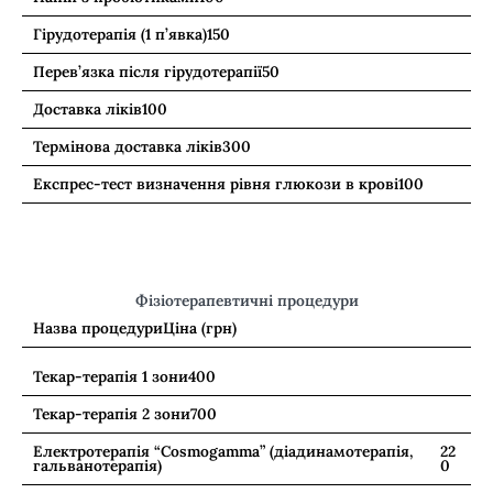
Гірудотерапія (1 п’явка)
150
Перев’язка після гірудотерапії
50
Доставка ліків
100
Термінова доставка ліків
300
Експрес-тест визначення рівня глюкози в крові
100
Фізіотерапевтичні процедури
Назва процедури
Ціна (грн)
Текар-терапія 1 зони
400
Текар-терапія 2 зони
700
Електротерапія “Cosmogamma” (діадинамотерапія,
22
гальванотерапія)
0