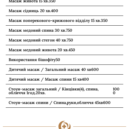
Масаж живота 15 хв.
350
Масаж сідниць 20 хв.
400
Масаж поперекового-крижового відділу 15 хв.
350
Масаж медовий спина 30 хв.
750
Масаж медовий стегон 40 хв.
750
Масаж медовий живота 20 хв.
450
Використання бішофіту
50
Дитячий масаж / Загальний масаж 40 хв
600
Дитячий масаж / Масаж спини 15 хв
400
Стоун-масаж загальний / Кінцівки(4), спина,
100
обличчя 1год.20хв.
0
Стоун-масаж спини / Спина,руки,обличчя 45хв
600