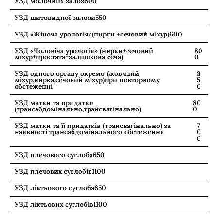
УЗД молочних залоз
600
УЗД щитовидної залози
550
УЗД «Жіноча урологія»(нирки +сечовий міхур)
600
УЗД «Чоловіча урологія» (нирки+сечовий
80
міхур+простата+залишкова сеча)
0
УЗД одного органу окремо (жовчний
3
міхур,нирка,сечовий міхур)при повторному
5
обстеженні
0
УЗД матки та придатки
80
(трансабдомінально,трансвагінально)
0
УЗД матки та її придатків (трансвагінально) за
7
наявності трансабдомінального обстеження
0
0
УЗД плечового суглоба
650
УЗД плечових суглобів
1100
УЗД ліктьового суглоба
650
УЗД ліктьових суглобів
1100