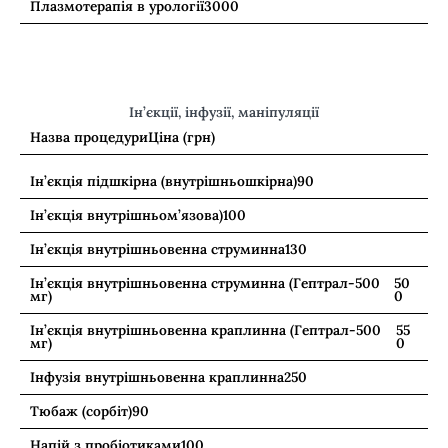
Плазмотерапія в урології
3000
Ін’єкції, інфузії, маніпуляції
Назва процедури
Ціна (грн)
Ін’єкція підшкірна (внутрішньошкірна)
90
Ін’єкція внутрішньом’язова)
100
Ін’єкція внутрішньовенна струминна
130
Ін’єкція внутрішньовенна струминна (Гептрал-500
50
мг)
0
Ін’єкція внутрішньовенна краплинна (Гептрал-500
55
мг)
0
Інфузія внутрішньовенна краплинна
250
Тюбаж (сорбіт)
90
Напій з пробіотиками
100