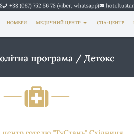
78
+38 (067) 752 56 78 (viber, whatsapp)
hoteltusta
n Про нас
Open Медичний центр
НОМЕРИ
МЕДИЧНИЙ ЦЕНТР
СПА-ЦЕНТР
літна програма / Детокс
центр готелю "ТуСтань" Східниця