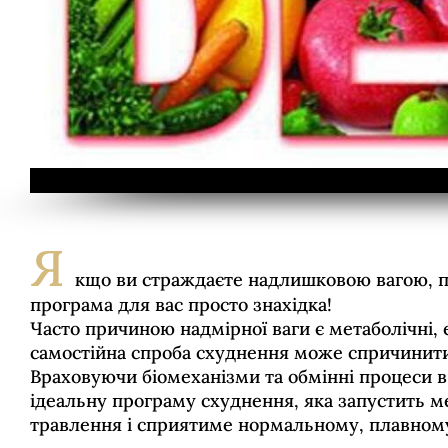
Я
кщо ви страждаєте надлишковою вагою, пе
програма для вас просто знахідка!
Часто причиною надмірної ваги є метаболічні,
самостійна спроба схуднення може спричинити
Враховуючи біомеханізми та обмінні процеси в
ідеальну програму схуднення, яка запустить м
травлення і сприятиме нормальному, плавному