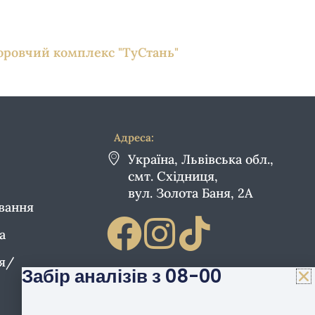
оровчий комплекс "ТуСтань"
Адреса:
Україна, Львівська обл.,
смт. Східниця,
вул. Золота Баня, 2А
ування
а
ія/
Забір аналізів з 08-00