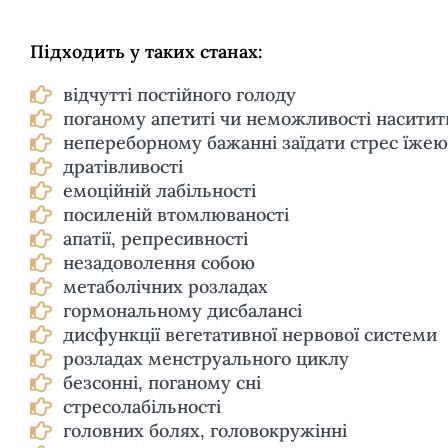
Підходить у таких станах:
відчутті постійного голоду
поганому апетиті чи неможливості наситит
непереборному бажанні заїдати стрес їжею
дратівливості
емоційній лабільності
посиленій втомлюваності
апатії, репресивності
незадоволення собою
метаболічних розладах
гормональному дисбалансі
дисфункції вегетативної нервової системи
розладах менструального циклу
безсонні, поганому сні
стресолабільності
головних болях, головокружінні