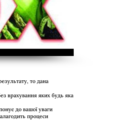
езультату, то дана
без врахування яких будь яка
понує до вашої уваги
налагодить процеси