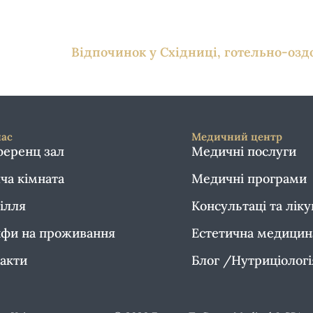
Відпочинок у Східниці, готельно-озд
нас
Медичний центр
еренц зал
Медичні послуги
ча кімната
Медичні програми
ілля
Консультаці та лік
фи на проживання
Естетична медицин
акти
Блог /Нутриціолог