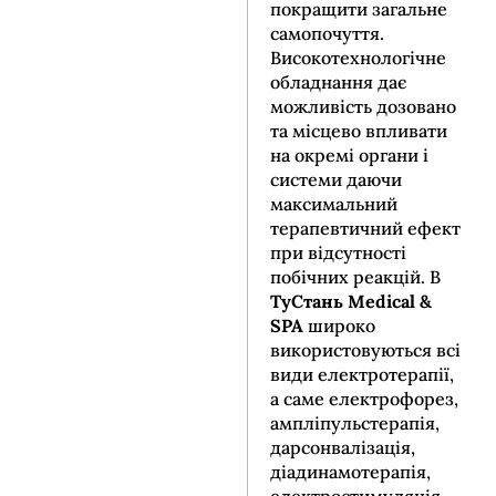
покращити загальне
самопочуття.
Високотехнологічне
обладнання дає
можливість дозовано
та місцево впливати
на окремі органи і
системи даючи
максимальний
терапевтичний ефект
при відсутності
побічних реакцій. В
ТуСтань Medical &
SPA
широко
використовуються всі
види електротерапії,
а саме електрофорез,
ампліпульстерапія,
дарсонвалізація,
діадинамотерапія,