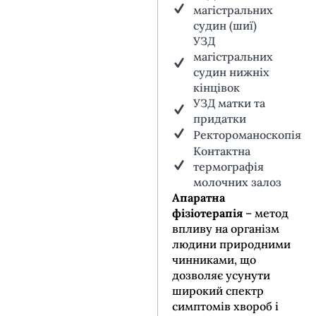
магістральних
судин (шиї)
УЗД
магістральних
судин нижніх
кінцівок
УЗД матки та
придатки
Ректороманоскопія
Контактна
термографія
молочних залоз
Апаратна
фізіотерапія
– метод
впливу на організм
людини природними
чинниками, що
дозволяє усунути
широкий спектр
симптомів хвороб і