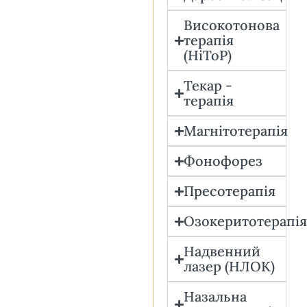
Високотонова
терапія
(HiToP)
Текар -
терапія
Магнітотерапія
Фонофорез
Пресотерапія
Озокеритотерапі
Надвенний
лазер (НЛОК)
Назальна