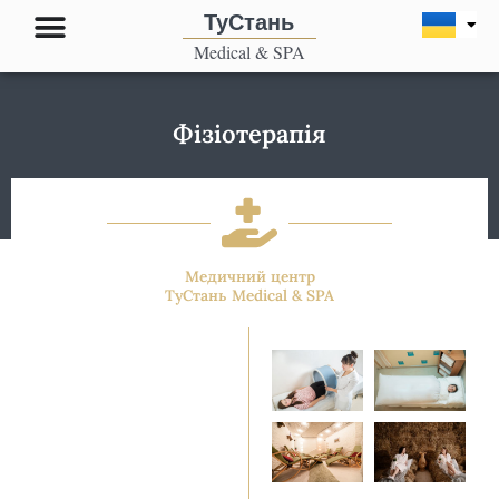
Перейти
ТуСтань
до
Medical & SPA
вмісту
Фізіотерапія
Медичний центр
ТуСтань Medical & SPA