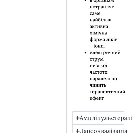
в організм
потрапляє
саме
найбільш
активна
хімічна
форма ліків
– іони.
електричний
струм
низької
частоти
паралельно
чинить
терапевтичний
ефект
Ампліпульстерапі
Дарсонвалізація