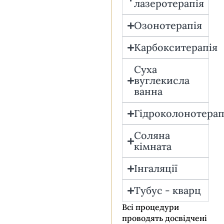
лазеротерапія
Озонотерапія
Карбокситерапія
Суха
вуглекисла
ванна
Гідроколонотерап
Соляна
кімната
Інгаляції
Тубус - кварц
Всі процедури
проводять досвідчені