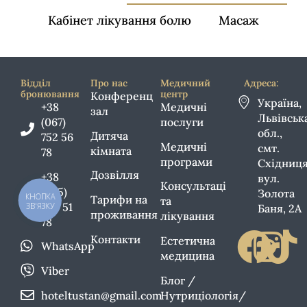
Кабінет лікування болю
Масаж
Відділ
Про нас
Медичний
Адреса:
бронювання
центр
Конференц
Україна,
+38
Медичні
зал
Львівськ
(067)
послуги
обл.,
Дитяча
752 56
Медичні
смт.
кімната
78
програми
Східниця
Дозвілля
+38
вул.
Консультаці
(095)
Золота
КНОПКА
Тарифи на
та
586 51
ЗВ'ЯЗКУ
Баня, 2А
проживання
лікування
78
Контакти
Естетична
WhatsApp
медицина
Viber
Блог /
hoteltustan@gmail.com
Нутриціологія/