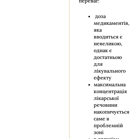
переваг:
доза
медикаментів,
яка
вводиться є
невеликою,
однак є
достатньою
для
лікувального
ефекту
максимальна
концентрація
лікарської
речовини
накопичується
саме в
проблемній
зоні