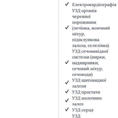
Електрокардіографія
УЗД органів
черевної
порожнини
(печінка, жовчний
міхур,
підшлункова
залоза, селезінка)
УЗД сечовивідної
системи (нирки,
наднирники,
сечовий міхур,
сечоводи)
УЗД щитовидної
залози
УЗД простати
УЗД молочних
залоз
УЗД серця
УЗД