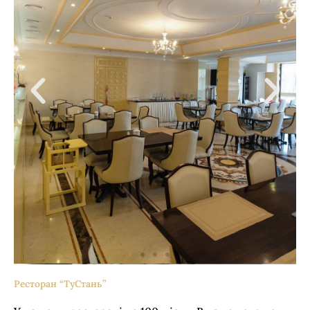
Ресторан “ТуСтань”