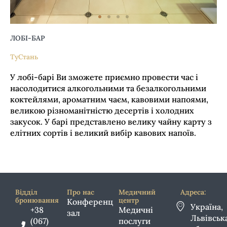
ЛОБІ-БАР
ТуСтань
У лобі-барі Ви зможете приємно провести час і
насолодитися алкогольними та безалкогольними
коктейлями, ароматним чаєм, кавовими напоями,
великою різноманітністю десертів і холодних
закусок. У барі представлено велику чайну карту з
елітних сортів і великий вибір кавових напоїв.
Відділ
Про нас
Медичний
Адреса:
бронювання
центр
Конференц
Україна,
+38
Медичні
зал
Львівськ
(067)
послуги