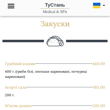
Перейти
ТуСтань
до
Medical & SPA
вмісту
Закуски
Грибний кошик
440.00
400 г. (гриби білі, опеньки мариновані, печериці
мариновані)
Асорті сала
165.00
200 г.
М’ясна дошка
245.00