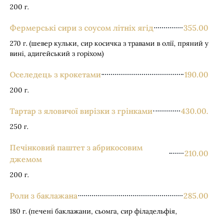
200 г.
Фермерські сири з соусом літніх ягід
355.00
270 г. (шевер кульки, сир косичка з травами в олії, пряний у
вині, адигейський з горіхом)
Оселедець з крокетами
190.00
200 г.
Тартар з яловичої вирізки з грінками
430.00.
250 г.
Печінковий паштет з абрикосовим
210.00
джемом
200 г.
Роли з баклажана
285.00
180 г. (печені баклажани, сьомга, сир філадельфія,