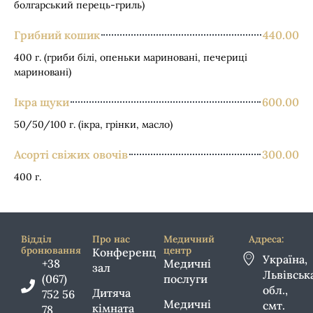
болгарський перець-гриль)
Грибний кошик
440.00
400 г. (гриби білі, опеньки мариновані, печериці
мариновані)
Ікра щуки
600.00
50/50/100 г. (ікра, грінки, масло)
Асорті свіжих овочів
300.00
400 г.
Відділ
Про нас
Медичний
Адреса:
бронювання
центр
Конференц
Україна,
+38
Медичні
зал
Львівськ
(067)
послуги
обл.,
Дитяча
752 56
Медичні
смт.
кімната
78