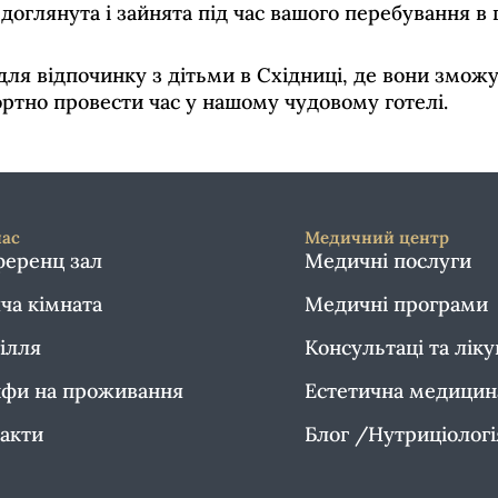
доглянута і зайнята під час вашого перебування в г
 для відпочинку з дітьми в Східниці, де вони змо
ортно провести час у нашому чудовому готелі.
нас
Медичний центр
еренц зал
Медичні послуги
ча кімната
Медичні програми
ілля
Консультаці та лік
фи на проживання
Естетична медицин
акти
Блог /Нутриціолог