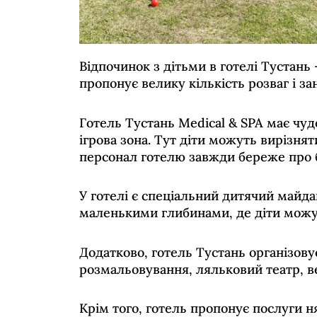
Відпочинок з дітьми в готелі Тустань
пропонує велику кількість розваг і за
Готель Тустань Medical & SPA має чудо
ігрова зона. Тут діти можуть вирізнят
персонал готелю завжди береже про б
У готелі є спеціальний дитячий майдан
маленькими глибинами, де діти можуть
Додатково, готель Тустань організову
розмальовування, ляльковий театр, ве
Крім того, готель пропонує послуги н