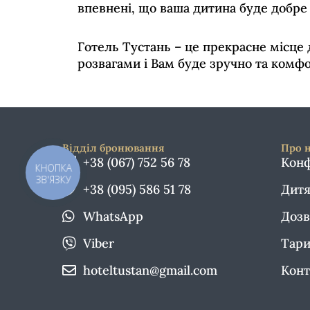
впевнені, що ваша дитина буде добре 
Готель Тустань – це прекрасне місце
розвагами і Вам буде зручно та комф
Відділ бронювання
Про 
+38 (067) 752 56 78
Конф
КНОПКА
ЗВ'ЯЗКУ
+38 (095) 586 51 78
Дитя
WhatsApp
Дозв
Viber
Тари
hoteltustan@gmail.com
Конт