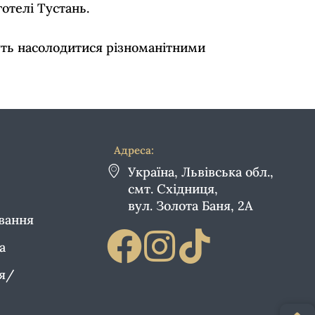
отелі Тустань.
жуть насолодитися різноманітними
Адреса:
Україна, Львівська обл.,
смт. Східниця,
вул. Золота Баня, 2А
ування
а
ія/