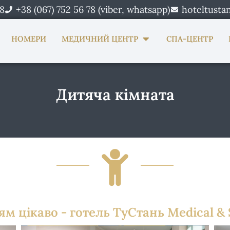
78
+38 (067) 752 56 78 (viber, whatsapp)
hoteltusta
n Про нас
Open Медичний центр
НОМЕРИ
МЕДИЧНИЙ ЦЕНТР
СПА-ЦЕНТР
Дитяча кімната
ям цікаво - готель ТуСтань Medical &