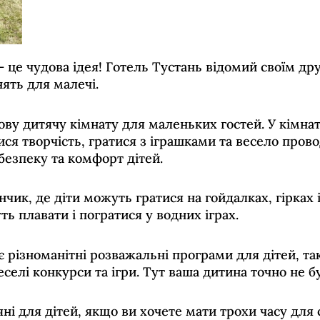
 – це чудова ідея! Готель Тустань відомий своїм др
нять для малечі.
ву дитячу кімнату для маленьких гостей. У кімнаті 
ися творчість, гратися з іграшками та весело прово
езпеку та комфорт дітей.
чик, де діти можуть гратися на гойдалках, гірках 
 плавати і погратися у водних іграх.
є різноманітні розважальні програми для дітей, та
селі конкурси та ігри. Тут ваша дитина точно не б
яні для дітей, якщо ви хочете мати трохи часу для 