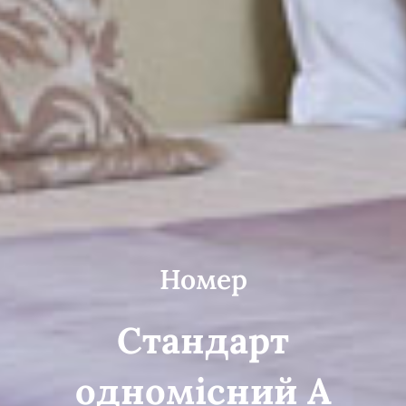
Номер
Стандарт
одномісний А