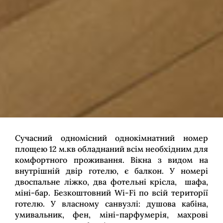
Сучасний одномісний однокімнатний номер
площею 12 м.кв обладнаний всім необхідним для
комфортного проживання. Вікна з видом на
внутрішній двір готелю, є балкон. У номері
двоспальне ліжко, два фотельні крісла, шафа,
міні-бар. Безкоштовний Wi-Fi по всій території
готелю. У власному санвузлі: душова кабіна,
умивальник, фен, міні-парфумерія, махрові