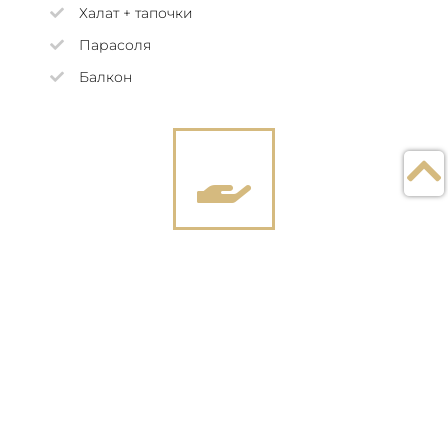
Халат + тапочки
Парасоля
Балкон
Послуги включені у
вартість проживання
Збалансоване харчування
Консультація лікаря
Бювет
Користування SPA