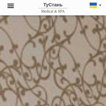
Перейти
ТуСтань
до
Medical & SPA
вмісту