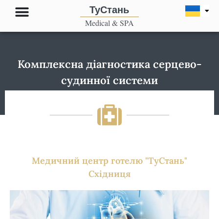
Перейти
ТуСтань
до
Medical & SPA
вмісту
Комплексна діагностика серцево-
судинної системи
Медичний центр готелю "ТуСтань"
Східниця