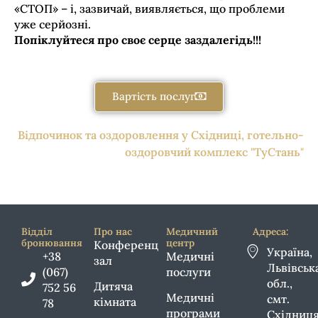
«СТОП» – і, зазвичай, виявляється, що проблеми
уже серйозні.
Попіклуйтеся про своє серце заздалегідь!!!
Вартість послуг
Відпочинок та оздоровлення у Східниці, готельно-
оздоровчий комплекс "ТуСтань"
Відділ
Про нас
Медичний
Адреса:
бронювання
центр
Конференц
Україна,
+38
Медичні
зал
Львівськ
(067)
послуги
обл.,
Дитяча
752 56
Медичні
смт.
кімната
78
програми
Східниця